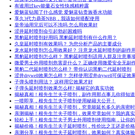
有谁用过key能量石女性快感精粹露
爱魅蓝钻闻了什么感觉 爱魅蓝钻贵族香水功能
享久3代力鼎茶NBB，我该如何搭配使用
皇帝油用完后可以不洗吗 怎么用效果好
涩井延时喷剂会引起勃起困难吗
黑豹延时喷剂好用吗 黑豹延时喷剂有什么作用？
久皇延时喷剂有效果吗？ 为您分析产品的主要成分
龙水延时喷剂怎么用效果好？ 注意龙水延时喷剂的副作
黑豹延时喷剂怎么样？ 黑豹延时喷剂适用人群及注意事
微爱男士外用喷剂危害是什么？ 正确使用微爱安全无副
黑豹二代延时喷剂怎么样？ 带你认识黑豹二代延时喷剂
涩井drywell效果怎么样？ 怎样使用涩井drywell可保证效
子弹头喷剂用法？ 这样用它效果才好
子弹头延时喷剂效果怎么样? 揭秘它的真实功效
揭秘真相！根先生兰夫子喷剂，副作用那点事儿你得知道
一喷即享，根先生兰夫子喷剂使用秘籍大公开！
揭秘真相！根先生兰夫子喷剂，究竟能延长多久的亲密时
亲测揭秘！根先生兰夫子喷剂，效果究竟如何？我的真实
轻松上手！根先生兰夫子男士外用喷剂使用指南，让你的
揭秘价格！根先生兰夫子延时喷剂，性价比之王还是价格
亲测分享！根先生兰夫子延时喷剂，效果如何？真实体验