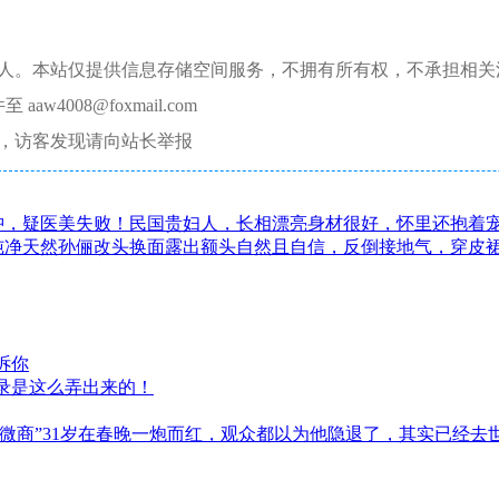
本人。本站仅提供信息存储空间服务，不拥有所有权，不承担相关
008@foxmail.com
，访客发现请向站长举报
肿，疑医美失败！民国贵妇人，长相漂亮身材很好，怀里还抱着
纯净天然孙俪改头换面露出额头自然且自信，反倒接地气，穿皮
诉你
录是这么弄出来的！
微商”31岁在春晚一炮而红，观众都以为他隐退了，其实已经去世