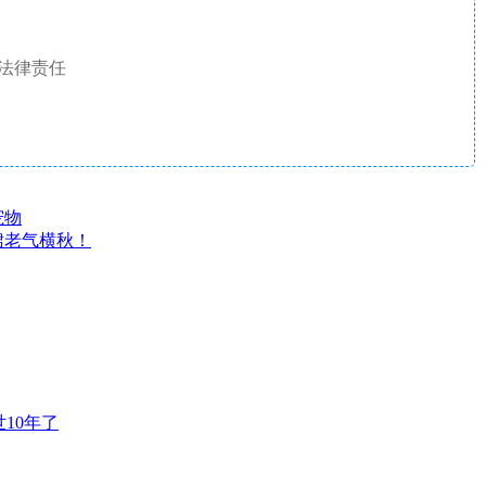
法律责任
宠物
裙老气横秋！
10年了