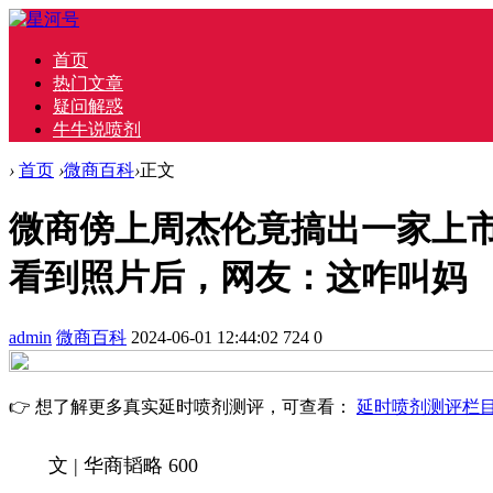
首页
热门文章
疑问解惑
牛牛说喷剂
›
首页
›
微商百科
›
正文
微商傍上周杰伦竟搞出一家上
看到照片后，网友：这咋叫妈
admin
微商百科
2024-06-01 12:44:02
724
0
👉 想了解更多真实延时喷剂测评，可查看：
延时喷剂测评栏
文 | 华商韬略 600