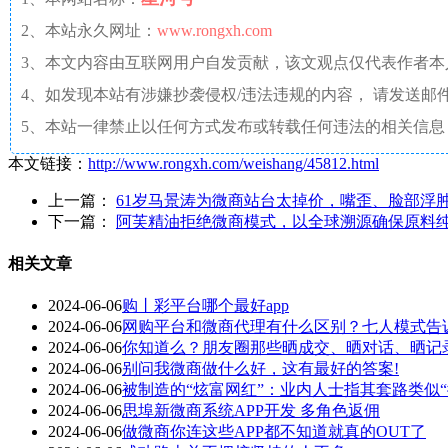
2、本站永久网址：
www.rongxh.com
3、本文内容由互联网用户自发贡献，该文观点仅代表作者
4、如发现本站有涉嫌抄袭侵权/违法违规的内容， 请发送邮件至 aaw4
5、本站一律禁止以任何方式发布或转载任何违法的相关信息
本文链接：
http://www.rongxh.com/weishang/45812.html
上一篇：
61岁马景涛为微商站台太掉价，嘴歪、脸部浮
下一篇：
阿芙精油拒绝微商模式，以全球溯源确保原料
相关文章
2024-06-06
购丨彩平台哪个最好app
2024-06-06
网购平台和微商代理有什么区别？七人模式告
2024-06-06
你知道么？朋友圈那些晒成交、晒对话、晒记
2024-06-06
别问我微商做什么好，这有最好的答案!
2024-06-06
被制造的“炫富网红”：业内人士指其套路类似“
2024-06-06
思埠新微商系统APP开发 多角色返佣
2024-06-06
做微商你连这些APP都不知道就真的OUT了