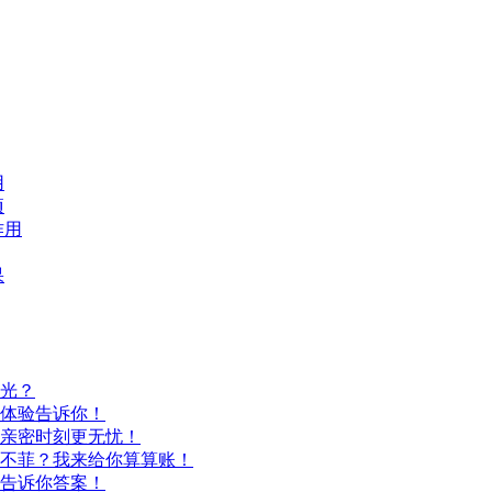
用
项
作用
果
光？
体验告诉你！
亲密时刻更无忧！
不菲？我来给你算算账！
告诉你答案！