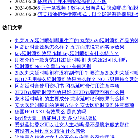
2024-06-06
成功路上并不拥挤坚持的人不多
2024-06-06
5 元一条视频！数字人出海背后 隐藏哪些商
2024-06-06
阿芙精油拒绝微商模式，以全球溯源确保原料
热门文章
丸荣2h2d延时喷剂哪里生产的 丸荣2h2d延时喷剂产品的
冈岛延时膏效果怎么样？ 五方面来说它的实际效果
key延时喷剂效果咋样 key延时喷剂有什么特点？
朋友介绍一款丸荣2H2D延时喷剂 丸荣2h2d可以用吗
延时喷剂No17久皇与No17有何区别
2h2d丸荣延时喷剂有没有副作用？ 要注意2h2d丸荣延
NO17男用持久延时喷剂效果怎么样？ NO17男用持久
冈岛延时膏使用说明书 冈岛延时膏使用注意事项
2H2D丸荣延时喷剂效果好 2H2D丸荣喷剂有什么用
龙水延时喷剂的主要成分 龙水延时喷剂效果怎么样？
安太医延时喷剂的使用方法？ 安太医延时喷剂注意事项
德国HOTXXL有效果么 是真的吗
key增大膏一瓶能用几天 多少瓶能增长
爱魅蓝钻香水可以让女人主动吗 是不是脱衣服的那种
有没有人用过享久精油 什么感觉
涂抹享久精油对女人会不会有伤害 备孕能用吗