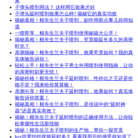
果
子弹头喷剂用法？ 这样用它效果才好
子弹头延时喷剂效果怎么样? 揭秘它的真实功效
揭秘真相！根先生兰夫子喷剂，副作用那点事儿你得知
道
一喷即享，根先生兰夫子喷剂使用秘籍大公开！
揭秘真相！根先生兰夫子喷剂，究竟能延长多久的亲密
时光？
亲测揭秘！根先生兰夫子喷剂，效果究竟如何？我的真
实体验告诉你！
轻松上手！根先生兰夫子男士外用喷剂使用指南，让你
的亲密时刻更无忧！
揭秘价格！根先生兰夫子延时喷剂，性价比之王还是价
格不菲？我来给你算算账！
亲测分享！根先生兰夫子延时喷剂，效果如何？真实体
验告诉你答案！
揭秘真相！根先生兰夫子喷剂，是传说中的“延时神
器”还是真实有效？
揭秘！根先生兰夫子延时喷剂的正确使用方法，让你轻
松掌握性生活新技能
揭秘！根先生兰夫子喷剂的生产地，带你一探究竟
key炫爱拍拍胶能延时多久 看看我用后的感受就知道了