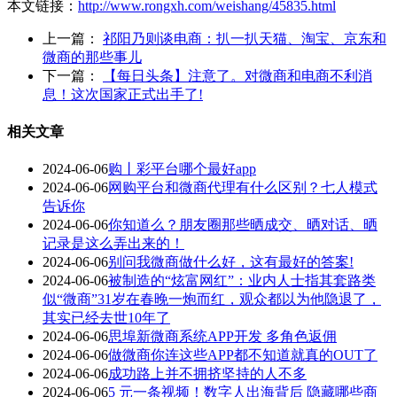
本文链接：
http://www.rongxh.com/weishang/45835.html
上一篇：
祁阳乃则谈电商：扒一扒天猫、淘宝、京东和
微商的那些事儿
下一篇：
【每日头条】注意了。对微商和电商不利消
息！这次国家正式出手了!
相关文章
2024-06-06
购丨彩平台哪个最好app
2024-06-06
网购平台和微商代理有什么区别？七人模式
告诉你
2024-06-06
你知道么？朋友圈那些晒成交、晒对话、晒
记录是这么弄出来的！
2024-06-06
别问我微商做什么好，这有最好的答案!
2024-06-06
被制造的“炫富网红”：业内人士指其套路类
似“微商”31岁在春晚一炮而红，观众都以为他隐退了，
其实已经去世10年了
2024-06-06
思埠新微商系统APP开发 多角色返佣
2024-06-06
做微商你连这些APP都不知道就真的OUT了
2024-06-06
成功路上并不拥挤坚持的人不多
2024-06-06
5 元一条视频！数字人出海背后 隐藏哪些商