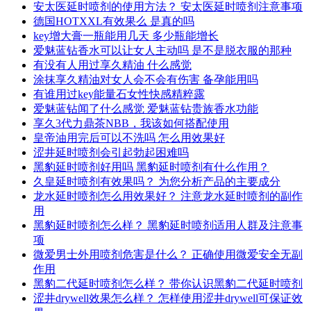
安太医延时喷剂的使用方法？ 安太医延时喷剂注意事项
德国HOTXXL有效果么 是真的吗
key增大膏一瓶能用几天 多少瓶能增长
爱魅蓝钻香水可以让女人主动吗 是不是脱衣服的那种
有没有人用过享久精油 什么感觉
涂抹享久精油对女人会不会有伤害 备孕能用吗
有谁用过key能量石女性快感精粹露
爱魅蓝钻闻了什么感觉 爱魅蓝钻贵族香水功能
享久3代力鼎茶NBB，我该如何搭配使用
皇帝油用完后可以不洗吗 怎么用效果好
涩井延时喷剂会引起勃起困难吗
黑豹延时喷剂好用吗 黑豹延时喷剂有什么作用？
久皇延时喷剂有效果吗？ 为您分析产品的主要成分
龙水延时喷剂怎么用效果好？ 注意龙水延时喷剂的副作
用
黑豹延时喷剂怎么样？ 黑豹延时喷剂适用人群及注意事
项
微爱男士外用喷剂危害是什么？ 正确使用微爱安全无副
作用
黑豹二代延时喷剂怎么样？ 带你认识黑豹二代延时喷剂
涩井drywell效果怎么样？ 怎样使用涩井drywell可保证效