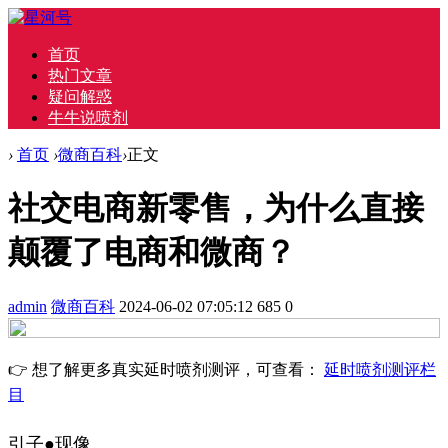
首页
热门文章
疑问解惑
牛牛说喷剂
›
首页
›
微商百科
›
正文
社交电商新零售，为什么直接
颠覆了电商和微商？
admin
微商百科
2024-06-02 07:05:12
685
0
👉 想了解更多真实延时喷剂测评，可查看：
延时喷剂测评栏
目
引子●现像