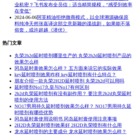
业机密？飞书发布全员信：适当精简规模，“感受到效率
在变低”
2024-06-06
阿芙精油拒绝微商模式，以全球溯源确保原
料纯净天然张嘉译这部立意新颖的谍战剧，如果能不落
俗套，或许超越《潜伏》
热门文章
丸荣2h2d延时喷剂哪里生产的 丸荣2h2d延时喷剂产品的
效果怎么样
冈岛延时膏效果怎么样？ 五方面来说它的实际效果
key延时喷剂效果咋样 key延时喷剂有什么特点？
朋友介绍一款丸荣2H2D延时喷剂 丸荣2h2d可以用吗
延时喷剂No17久皇与No17有何区别
2h2d丸荣延时喷剂有没有副作用？ 要注意2h2d丸荣延时
喷剂的使用方法
NO17男用持久延时喷剂效果怎么样？ NO17男用持久延
时喷剂有哪些优势
冈岛延时膏使用说明书 冈岛延时膏使用注意事项
2H2D丸荣延时喷剂效果好 2H2D丸荣喷剂有什么用
龙水延时喷剂的主要成分 龙水延时喷剂效果怎么样？