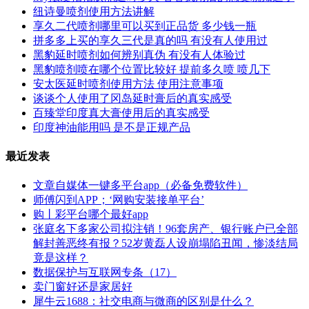
纽诗曼喷剂使用方法讲解
享久二代喷剂哪里可以买到正品货 多少钱一瓶
拼多多上买的享久三代是真的吗 有没有人使用过
黑豹延时喷剂如何辨别真伪 有没有人体验过
黑豹喷剂喷在哪个位置比较好 提前多久喷 喷几下
安太医延时喷剂使用方法 使用注意事项
谈谈个人使用了冈岛延时膏后的真实感受
百臻堂印度真大膏使用后的真实感受
印度神油能用吗 是不是正规产品
最近发表
文章自媒体一键多平台app（必备免费软件）
师傅闪到APP；‘网购安装接单平台’
购丨彩平台哪个最好app
张庭名下多家公司拟注销！96套房产、银行账户已全部
解封善恶终有报？52岁黄磊人设崩塌陷丑闻，惨淡结局
竟是这样？
数据保护与互联网专条（17）
卖门窗好还是家居好
犀牛云1688：社交电商与微商的区别是什么？