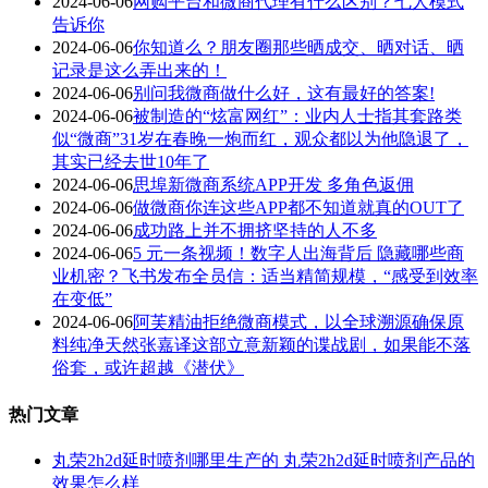
2024-06-06
网购平台和微商代理有什么区别？七人模式
告诉你
2024-06-06
你知道么？朋友圈那些晒成交、晒对话、晒
记录是这么弄出来的！
2024-06-06
别问我微商做什么好，这有最好的答案!
2024-06-06
被制造的“炫富网红”：业内人士指其套路类
似“微商”31岁在春晚一炮而红，观众都以为他隐退了，
其实已经去世10年了
2024-06-06
思埠新微商系统APP开发 多角色返佣
2024-06-06
做微商你连这些APP都不知道就真的OUT了
2024-06-06
成功路上并不拥挤坚持的人不多
2024-06-06
5 元一条视频！数字人出海背后 隐藏哪些商
业机密？飞书发布全员信：适当精简规模，“感受到效率
在变低”
2024-06-06
阿芙精油拒绝微商模式，以全球溯源确保原
料纯净天然张嘉译这部立意新颖的谍战剧，如果能不落
俗套，或许超越《潜伏》
热门文章
丸荣2h2d延时喷剂哪里生产的 丸荣2h2d延时喷剂产品的
效果怎么样