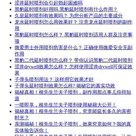
涩井延时喷剂会引起勃起困难吗
黑豹延时喷剂好用吗 黑豹延时喷剂有什么作用？
久皇延时喷剂有效果吗？ 为您分析产品的主要成分
龙水延时喷剂怎么用效果好？ 注意龙水延时喷剂的副作
用
黑豹延时喷剂怎么样？ 黑豹延时喷剂适用人群及注意事
项
微爱男士外用喷剂危害是什么？ 正确使用微爱安全无副
作用
黑豹二代延时喷剂怎么样？ 带你认识黑豹二代延时喷剂
涩井drywell效果怎么样？ 怎样使用涩井drywell可保证效
果
子弹头喷剂用法？ 这样用它效果才好
子弹头延时喷剂效果怎么样? 揭秘它的真实功效
揭秘真相！根先生兰夫子喷剂，副作用那点事儿你得知
道
一喷即享，根先生兰夫子喷剂使用秘籍大公开！
揭秘真相！根先生兰夫子喷剂，究竟能延长多久的亲密
时光？
亲测揭秘！根先生兰夫子喷剂，效果究竟如何？我的真
实体验告诉你！