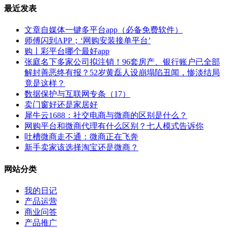
最近发表
文章自媒体一键多平台app（必备免费软件）
师傅闪到APP；‘网购安装接单平台’
购丨彩平台哪个最好app
张庭名下多家公司拟注销！96套房产、银行账户已全部
解封善恶终有报？52岁黄磊人设崩塌陷丑闻，惨淡结局
竟是这样？
数据保护与互联网专条（17）
卖门窗好还是家居好
犀牛云1688：社交电商与微商的区别是什么？
网购平台和微商代理有什么区别？七人模式告诉你
吐槽微商走不通：微商正在飞奔
新手卖家该选择淘宝还是微商？
网站分类
我的日记
产品运营
商业问答
产品推广