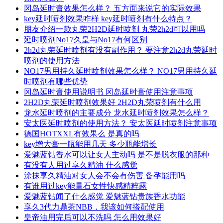
冈岛延时膏效果怎么样？ 五方面来说它的实际效果
key延时喷剂效果咋样 key延时喷剂有什么特点？
朋友介绍一款丸荣2H2D延时喷剂 丸荣2h2d可以用吗
延时喷剂No17久皇与No17有何区别
2h2d丸荣延时喷剂有没有副作用？ 要注意2h2d丸荣延时
喷剂的使用方法
NO17男用持久延时喷剂效果怎么样？ NO17男用持久延
时喷剂有哪些优势
冈岛延时膏使用说明书 冈岛延时膏使用注意事项
2H2D丸荣延时喷剂效果好 2H2D丸荣喷剂有什么用
龙水延时喷剂的主要成分 龙水延时喷剂效果怎么样？
安太医延时喷剂的使用方法？ 安太医延时喷剂注意事项
德国HOTXXL有效果么 是真的吗
key增大膏一瓶能用几天 多少瓶能增长
爱魅蓝钻香水可以让女人主动吗 是不是脱衣服的那种
有没有人用过享久精油 什么感觉
涂抹享久精油对女人会不会有伤害 备孕能用吗
有谁用过key能量石女性快感精粹露
爱魅蓝钻闻了什么感觉 爱魅蓝钻贵族香水功能
享久3代力鼎茶NBB，我该如何搭配使用
皇帝油用完后可以不洗吗 怎么用效果好