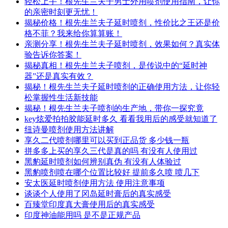
轻松上手！根先生兰夫子男士外用喷剂使用指南，让你
的亲密时刻更无忧！
揭秘价格！根先生兰夫子延时喷剂，性价比之王还是价
格不菲？我来给你算算账！
亲测分享！根先生兰夫子延时喷剂，效果如何？真实体
验告诉你答案！
揭秘真相！根先生兰夫子喷剂，是传说中的“延时神
器”还是真实有效？
揭秘！根先生兰夫子延时喷剂的正确使用方法，让你轻
松掌握性生活新技能
揭秘！根先生兰夫子喷剂的生产地，带你一探究竟
key炫爱拍拍胶能延时多久 看看我用后的感受就知道了
纽诗曼喷剂使用方法讲解
享久二代喷剂哪里可以买到正品货 多少钱一瓶
拼多多上买的享久三代是真的吗 有没有人使用过
黑豹延时喷剂如何辨别真伪 有没有人体验过
黑豹喷剂喷在哪个位置比较好 提前多久喷 喷几下
安太医延时喷剂使用方法 使用注意事项
谈谈个人使用了冈岛延时膏后的真实感受
百臻堂印度真大膏使用后的真实感受
印度神油能用吗 是不是正规产品